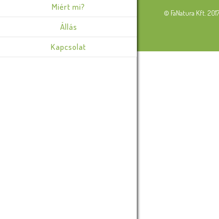
Miért mi?
© FaNatura Kft. 201
Állás
Kapcsolat