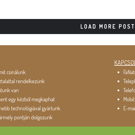
LOAD MORE POS
KAPCSO
mit csinálunk
FaNat
ztalattal rendelkezünk
Telep
atunk van
Telef
dent egy kézből megkaphat
Mobil
ebb technológiával gyártunk
E-mai
ármely pontján dolgozunk