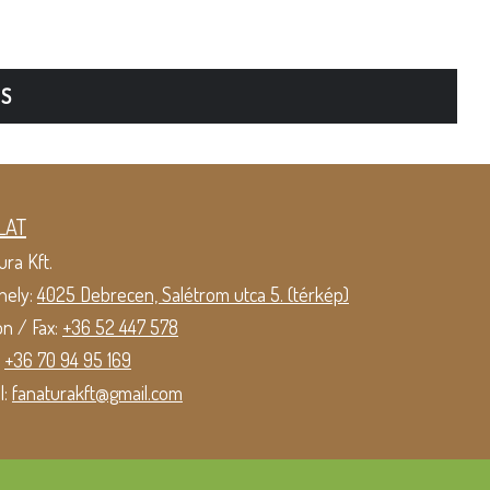
TS
LAT
ura Kft.
hely:
4025 Debrecen, Salétrom utca 5. (térkép)
on / Fax:
+36 52 447 578
:
+36 70 94 95 169
l:
fanaturakft@gmail.com