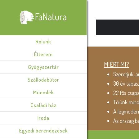
Rólunk
Étterem
MIÉRT MI?
Gyógyszertár
Szeretjük, a
Szállodabútor
30 év tapas
Műemlék
22 fős csap
Tőlünk min
Családi ház
A legmodern
Iroda
Az ország b
Egyedi berendezések