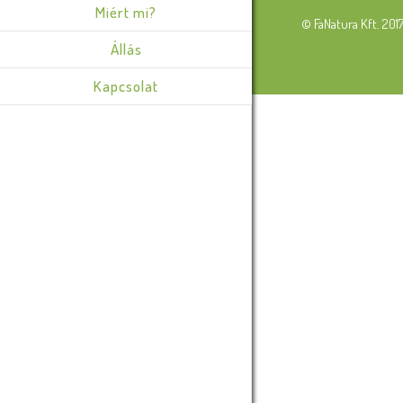
Miért mi?
© FaNatura Kft. 201
Állás
Kapcsolat