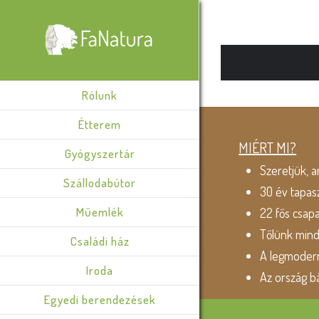
Rólunk
Étterem
MIÉRT MI?
Gyógyszertár
Szeretjük, a
Szállodabútor
30 év tapas
Műemlék
22 fős csap
Tőlünk min
Családi ház
A legmodern
Iroda
Az ország b
Egyedi berendezések