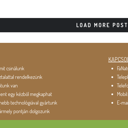
LOAD MORE POS
KAPCSO
mit csinálunk
FaNat
ztalattal rendelkezünk
Telep
atunk van
Telef
dent egy kézből megkaphat
Mobil
ebb technológiával gyártunk
E-mai
ármely pontján dolgozunk