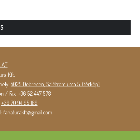
TS
LAT
ura Kft.
hely:
4025 Debrecen, Salétrom utca 5. (térkép)
on / Fax:
+36 52 447 578
:
+36 70 94 95 169
l:
fanaturakft@gmail.com