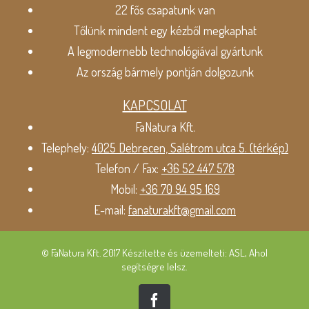
22 fős csapatunk van
Tőlünk mindent egy kézből megkaphat
A legmodernebb technológiával gyártunk
Az ország bármely pontján dolgozunk
KAPCSOLAT
FaNatura Kft.
Telephely:
4025 Debrecen, Salétrom utca 5. (térkép)
Telefon / Fax:
+36 52 447 578
Mobil:
+36 70 94 95 169
E-mail:
fanaturakft@gmail.com
© FaNatura Kft. 2017 Készítette és üzemelteti: ASL, Ahol
segítségre lelsz.
Facebook