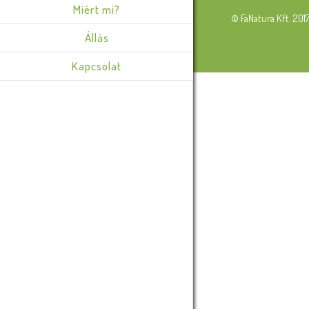
Miért mi?
© FaNatura Kft. 201
Állás
Kapcsolat