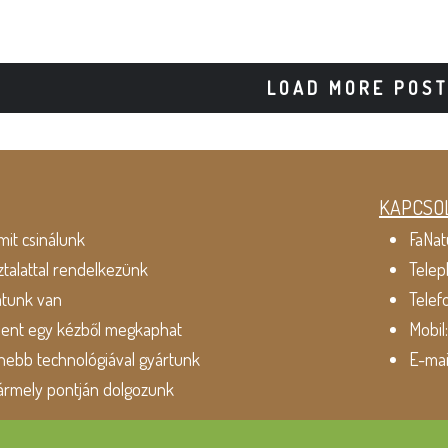
LOAD MORE POS
KAPCSO
mit csinálunk
FaNat
ztalattal rendelkezünk
Telep
atunk van
Telef
dent egy kézből megkaphat
Mobil
ebb technológiával gyártunk
E-mai
ármely pontján dolgozunk