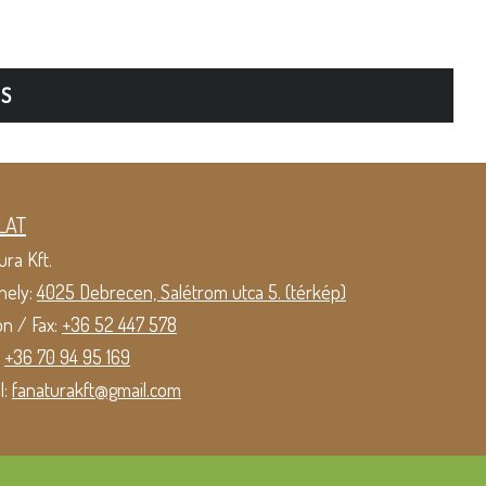
TS
LAT
ura Kft.
hely:
4025 Debrecen, Salétrom utca 5. (térkép)
on / Fax:
+36 52 447 578
:
+36 70 94 95 169
l:
fanaturakft@gmail.com