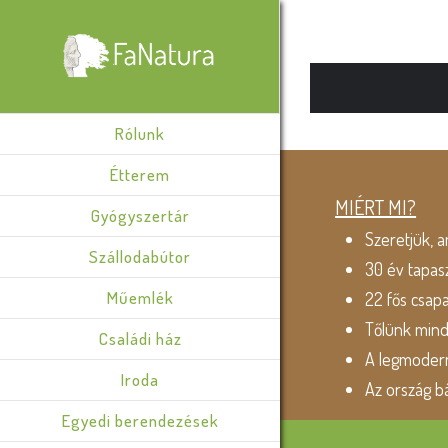
Rólunk
Étterem
MIÉRT MI?
Gyógyszertár
Szeretjük, a
Szállodabútor
30 év tapas
Műemlék
22 fős csap
Tőlünk min
Családi ház
A legmodern
Iroda
Az ország b
Egyedi berendezések