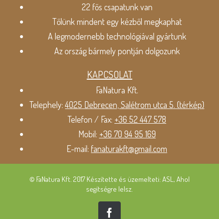
22 fős csapatunk van
Tőlünk mindent egy kézből megkaphat
A legmodernebb technológiával gyártunk
Az ország bármely pontján dolgozunk
KAPCSOLAT
FaNatura Kft.
Telephely:
4025 Debrecen, Salétrom utca 5. (térkép)
Telefon / Fax:
+36 52 447 578
Mobil:
+36 70 94 95 169
E-mail:
fanaturakft@gmail.com
© FaNatura Kft. 2017 Készítette és üzemelteti: ASL, Ahol
segítségre lelsz.
Facebook