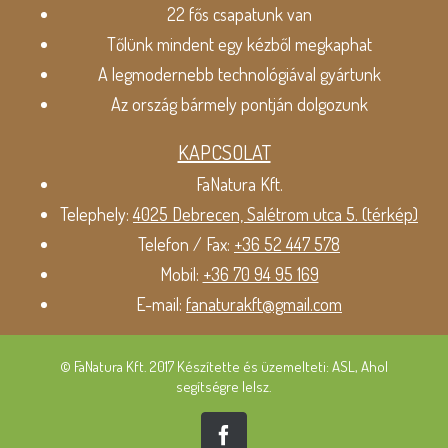
22 fős csapatunk van
Tőlünk mindent egy kézből megkaphat
A legmodernebb technológiával gyártunk
Az ország bármely pontján dolgozunk
KAPCSOLAT
FaNatura Kft.
Telephely:
4025 Debrecen, Salétrom utca 5. (térkép)
Telefon / Fax:
+36 52 447 578
Mobil:
+36 70 94 95 169
E-mail:
fanaturakft@gmail.com
© FaNatura Kft. 2017 Készítette és üzemelteti: ASL, Ahol
segítségre lelsz.
Facebook