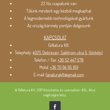
22 fős csapatunk van
Tőlünk mindent egy kézből megkaphat
A legmodernebb technológiával gyártunk
Az ország bármely pontján dolgozunk
KAPCSOLAT
FaNatura Kft.
Telephely:
4025 Debrecen, Salétrom utca 5. (térkép)
Telefon / Fax:
+36 52 447 578
Mobil:
+36 70 94 95 169
E-mail:
fanaturakft@gmail.com
© FaNatura Kft. 2017 Készítette és üzemelteti: ASL, Ahol
segítségre lelsz.
Facebook