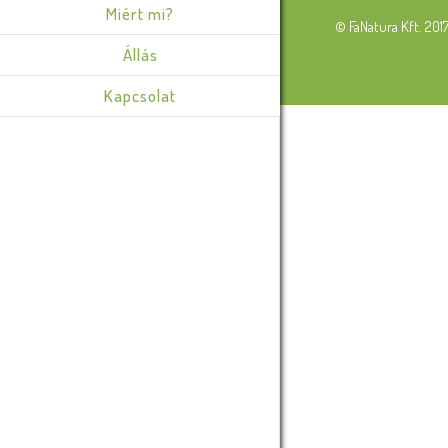
Miért mi?
© FaNatura Kft. 201
Állás
Kapcsolat