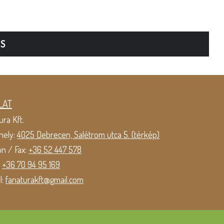
TS
LAT
ura Kft.
hely:
4025 Debrecen, Salétrom utca 5. (térkép)
on / Fax:
+36 52 447 578
:
+36 70 94 95 169
l:
fanaturakft@gmail.com