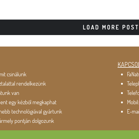
LOAD MORE POS
KAPCSO
mit csinálunk
FaNat
ztalattal rendelkezünk
Telep
atunk van
Telef
dent egy kézből megkaphat
Mobil
ebb technológiával gyártunk
E-mai
ármely pontján dolgozunk