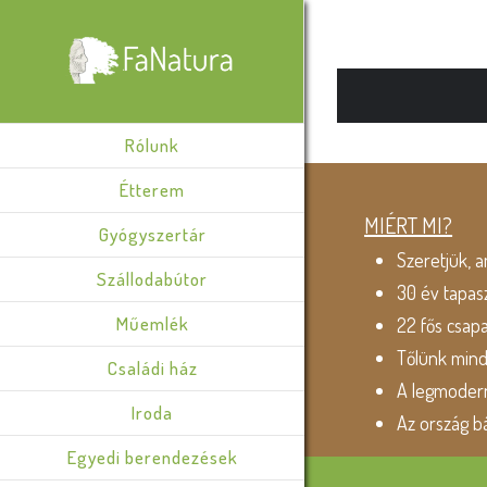
Rólunk
Étterem
MIÉRT MI?
Gyógyszertár
Szeretjük, a
Szállodabútor
30 év tapas
Műemlék
22 fős csap
Tőlünk min
Családi ház
A legmodern
Iroda
Az ország b
Egyedi berendezések