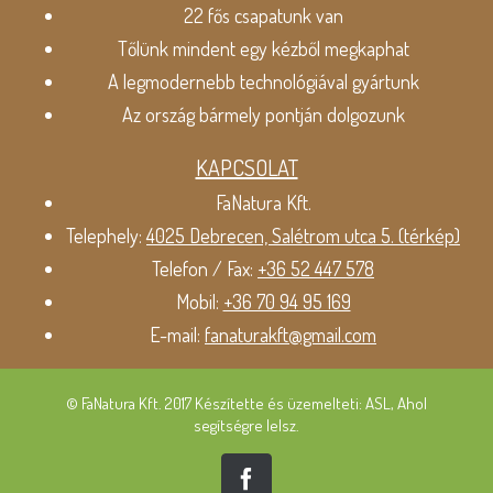
22 fős csapatunk van
Tőlünk mindent egy kézből megkaphat
A legmodernebb technológiával gyártunk
Az ország bármely pontján dolgozunk
KAPCSOLAT
FaNatura Kft.
Telephely:
4025 Debrecen, Salétrom utca 5. (térkép)
Telefon / Fax:
+36 52 447 578
Mobil:
+36 70 94 95 169
E-mail:
fanaturakft@gmail.com
© FaNatura Kft. 2017 Készítette és üzemelteti: ASL, Ahol
segítségre lelsz.
Facebook