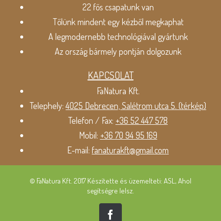
22 fős csapatunk van
Tőlünk mindent egy kézből megkaphat
A legmodernebb technológiával gyártunk
Az ország bármely pontján dolgozunk
KAPCSOLAT
FaNatura Kft.
Telephely:
4025 Debrecen, Salétrom utca 5. (térkép)
Telefon / Fax:
+36 52 447 578
Mobil:
+36 70 94 95 169
E-mail:
fanaturakft@gmail.com
© FaNatura Kft. 2017 Készítette és üzemelteti: ASL, Ahol
segítségre lelsz.
Facebook