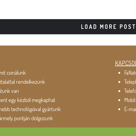
LOAD MORE POS
KAPCSO
mit csinálunk
FaNat
ztalattal rendelkezünk
Telep
atunk van
Telef
dent egy kézből megkaphat
Mobil
ebb technológiával gyártunk
E-mai
ármely pontján dolgozunk