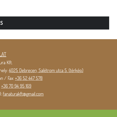
TS
LAT
ura Kft.
hely:
4025 Debrecen, Salétrom utca 5. (térkép)
on / Fax:
+36 52 447 578
:
+36 70 94 95 169
l:
fanaturakft@gmail.com