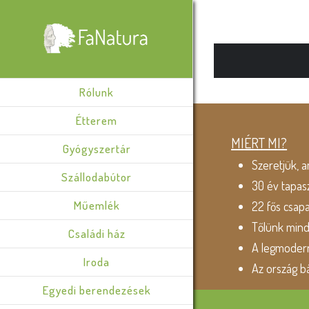
Rólunk
Étterem
MIÉRT MI?
Gyógyszertár
Szeretjük, a
Szállodabútor
30 év tapas
Műemlék
22 fős csap
Tőlünk min
Családi ház
A legmodern
Iroda
Az ország b
Egyedi berendezések