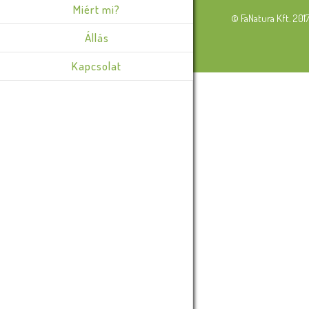
Miért mi?
© FaNatura Kft. 201
Állás
Kapcsolat