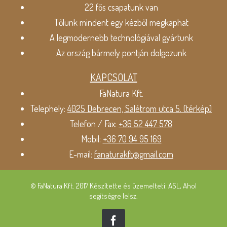
22 fős csapatunk van
Tőlünk mindent egy kézből megkaphat
A legmodernebb technológiával gyártunk
Az ország bármely pontján dolgozunk
KAPCSOLAT
FaNatura Kft.
Telephely:
4025 Debrecen, Salétrom utca 5. (térkép)
Telefon / Fax:
+36 52 447 578
Mobil:
+36 70 94 95 169
E-mail:
fanaturakft@gmail.com
© FaNatura Kft. 2017 Készítette és üzemelteti: ASL, Ahol
segítségre lelsz.
Facebook