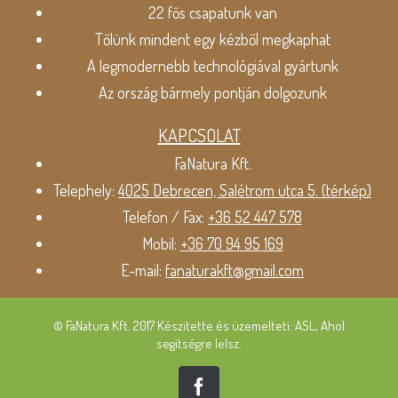
22 fős csapatunk van
Tőlünk mindent egy kézből megkaphat
A legmodernebb technológiával gyártunk
Az ország bármely pontján dolgozunk
KAPCSOLAT
FaNatura Kft.
Telephely:
4025 Debrecen, Salétrom utca 5. (térkép)
Telefon / Fax:
+36 52 447 578
Mobil:
+36 70 94 95 169
E-mail:
fanaturakft@gmail.com
© FaNatura Kft. 2017 Készítette és üzemelteti: ASL, Ahol
segítségre lelsz.
Facebook