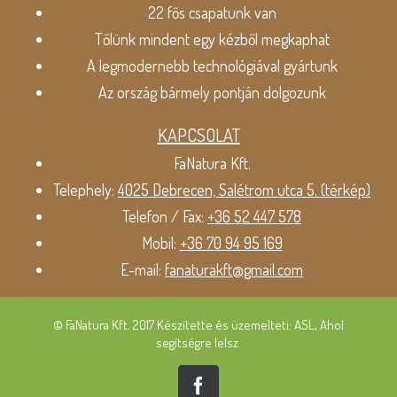
22 fős csapatunk van
Tőlünk mindent egy kézből megkaphat
A legmodernebb technológiával gyártunk
Az ország bármely pontján dolgozunk
KAPCSOLAT
FaNatura Kft.
Telephely:
4025 Debrecen, Salétrom utca 5. (térkép)
Telefon / Fax:
+36 52 447 578
Mobil:
+36 70 94 95 169
E-mail:
fanaturakft@gmail.com
© FaNatura Kft. 2017 Készítette és üzemelteti: ASL, Ahol
segítségre lelsz.
Facebook