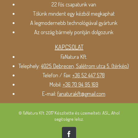
22 fős csapatunk van
Tőlünk mindent egy kézből megkaphat
A legmodernebb technológiával gyártunk
Az ország bármely pontján dolgozunk
KAPCSOLAT
FaNatura Kft.
Telephely:
4025 Debrecen, Salétrom utca 5. (térkép)
Telefon / Fax:
+36 52 447 578
Mobil:
+36 70 94 95 169
E-mail:
fanaturakft@gmail.com
© FaNatura Kft. 2017 Készítette és üzemelteti: ASL, Ahol
segítségre lelsz.
Facebook