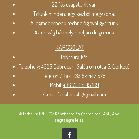
22 fős csapatunk van
Tőlünk mindent egy kézből megkaphat
A legmodernebb technológiával gyártunk
Az ország bármely pontján dolgozunk
KAPCSOLAT
FaNatura Kft.
Telephely:
4025 Debrecen, Salétrom utca 5. (térkép)
Telefon / Fax:
+36 52 447 578
Mobil:
+36 70 94 95 169
E-mail:
fanaturakft@gmail.com
© FaNatura Kft. 2017 Készítette és üzemelteti: ASL, Ahol
segítségre lelsz.
Facebook