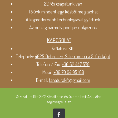
22 fős csapatunk van
Tőlünk mindent egy kézből megkaphat
A legmodernebb technológiával gyártunk
Az ország bármely pontján dolgozunk
KAPCSOLAT
FaNatura Kft.
Telephely:
4025 Debrecen, Salétrom utca 5. (térkép)
Telefon / Fax:
+36 52 447 578
Mobil:
+36 70 94 95 169
E-mail:
fanaturakft@gmail.com
© FaNatura Kft. 2017 Készítette és üzemelteti: ASL, Ahol
segítségre lelsz.
Facebook