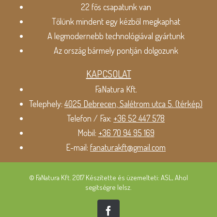
22 fős csapatunk van
Tőlünk mindent egy kézből megkaphat
A legmodernebb technológiával gyártunk
Az ország bármely pontján dolgozunk
KAPCSOLAT
FaNatura Kft.
Telephely:
4025 Debrecen, Salétrom utca 5. (térkép)
Telefon / Fax:
+36 52 447 578
Mobil:
+36 70 94 95 169
E-mail:
fanaturakft@gmail.com
© FaNatura Kft. 2017 Készítette és üzemelteti: ASL, Ahol
segítségre lelsz.
Facebook