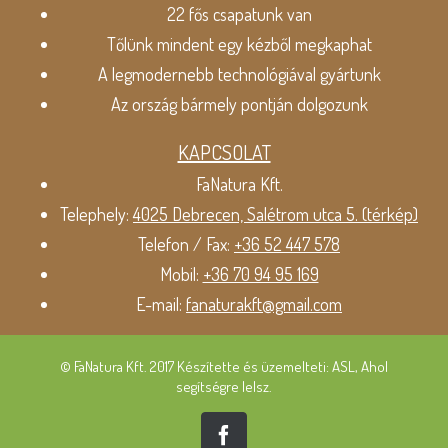
22 fős csapatunk van
Tőlünk mindent egy kézből megkaphat
A legmodernebb technológiával gyártunk
Az ország bármely pontján dolgozunk
KAPCSOLAT
FaNatura Kft.
Telephely:
4025 Debrecen, Salétrom utca 5. (térkép)
Telefon / Fax:
+36 52 447 578
Mobil:
+36 70 94 95 169
E-mail:
fanaturakft@gmail.com
© FaNatura Kft. 2017 Készítette és üzemelteti: ASL, Ahol
segítségre lelsz.
Facebook