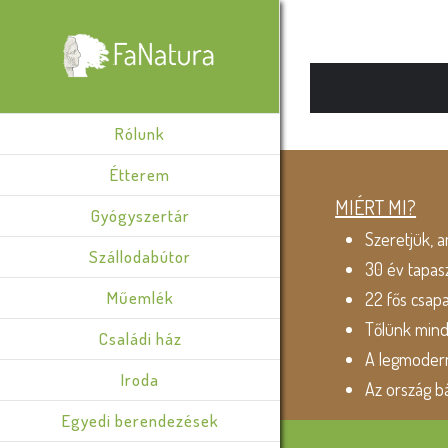
Rólunk
Étterem
MIÉRT MI?
Gyógyszertár
Szeretjük, a
Szállodabútor
30 év tapas
Műemlék
22 fős csap
Tőlünk min
Családi ház
A legmodern
Iroda
Az ország b
Egyedi berendezések