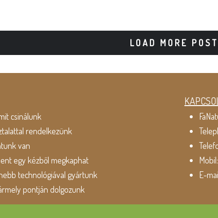
LOAD MORE POS
KAPCSO
mit csinálunk
FaNat
ztalattal rendelkezünk
Telep
atunk van
Telef
dent egy kézből megkaphat
Mobil
ebb technológiával gyártunk
E-mai
ármely pontján dolgozunk