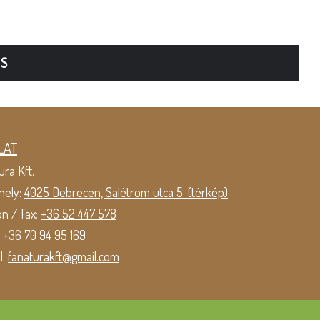
TS
LAT
ura Kft.
hely:
4025 Debrecen, Salétrom utca 5. (térkép)
on / Fax:
+36 52 447 578
:
+36 70 94 95 169
l:
fanaturakft@gmail.com