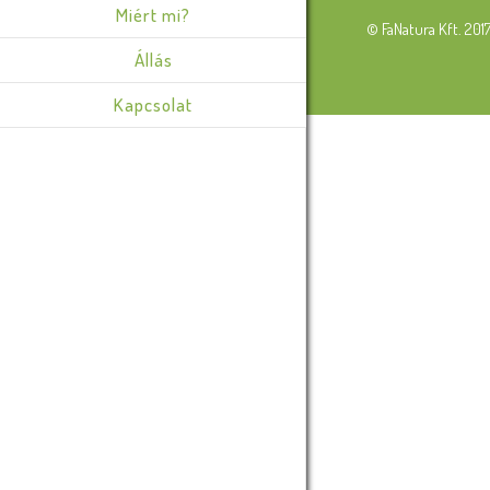
Miért mi?
© FaNatura Kft. 201
Állás
Kapcsolat