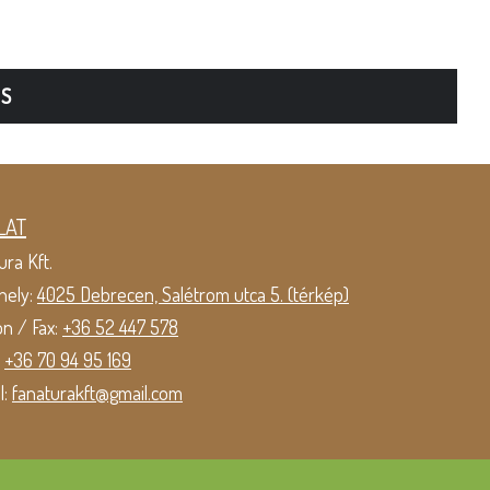
TS
LAT
ura Kft.
hely:
4025 Debrecen, Salétrom utca 5. (térkép)
on / Fax:
+36 52 447 578
:
+36 70 94 95 169
l:
fanaturakft@gmail.com