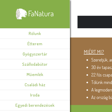
Rólunk
Étterem
MIÉRT MI?
Gyógyszertár
Szeretjük, a
Szállodabútor
30 év tapas
Műemlék
22 fős csap
Tőlünk min
Családi ház
A legmodern
Iroda
Az ország b
Egyedi berendezések