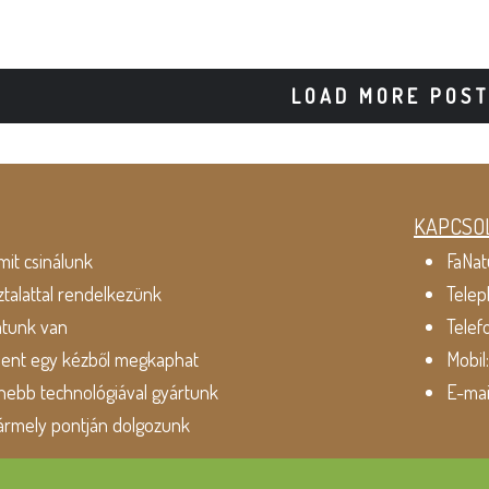
LOAD MORE POS
KAPCSO
mit csinálunk
FaNat
ztalattal rendelkezünk
Telep
atunk van
Telef
dent egy kézből megkaphat
Mobil
ebb technológiával gyártunk
E-mai
ármely pontján dolgozunk