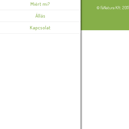
Miért mi?
© FaNatura Kft. 201
Állás
Kapcsolat