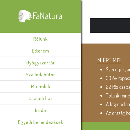
Rólunk
Étterem
MIÉRT MI?
Gyógyszertár
Szeretjük, a
Szállodabútor
30 év tapas
Műemlék
22 fős csap
Tőlünk min
Családi ház
A legmodern
Iroda
Az ország b
Egyedi berendezések