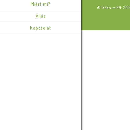
Miért mi?
© FaNatura Kft. 201
Állás
Kapcsolat