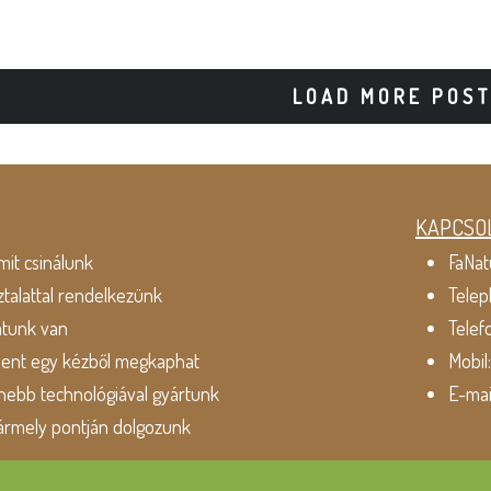
LOAD MORE POS
KAPCSO
mit csinálunk
FaNat
ztalattal rendelkezünk
Telep
atunk van
Telef
dent egy kézből megkaphat
Mobil
ebb technológiával gyártunk
E-mai
ármely pontján dolgozunk