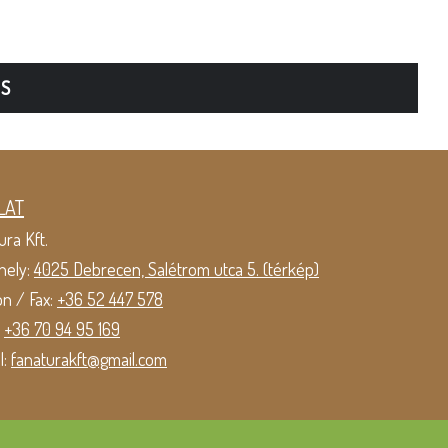
TS
LAT
ura Kft.
hely:
4025 Debrecen, Salétrom utca 5. (térkép)
on / Fax:
+36 52 447 578
:
+36 70 94 95 169
l:
fanaturakft@gmail.com