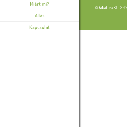
Miért mi?
© FaNatura Kft. 201
Állás
Kapcsolat