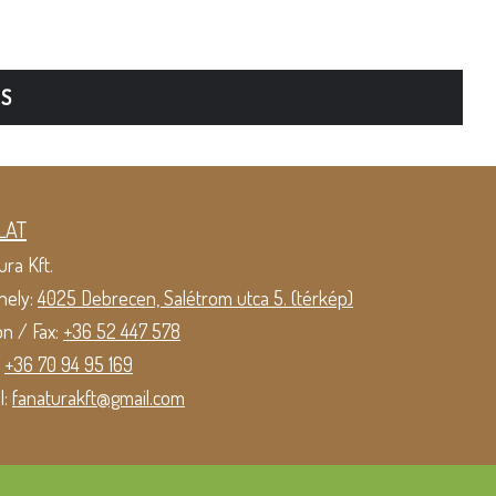
TS
LAT
ura Kft.
hely:
4025 Debrecen, Salétrom utca 5. (térkép)
on / Fax:
+36 52 447 578
:
+36 70 94 95 169
l:
fanaturakft@gmail.com