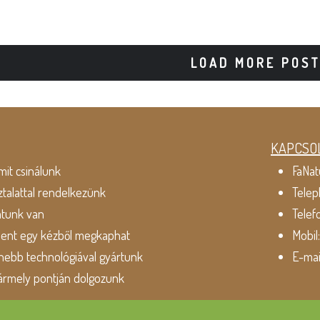
LOAD MORE POS
KAPCSO
mit csinálunk
FaNat
ztalattal rendelkezünk
Telep
atunk van
Telef
dent egy kézből megkaphat
Mobil
ebb technológiával gyártunk
E-mai
ármely pontján dolgozunk