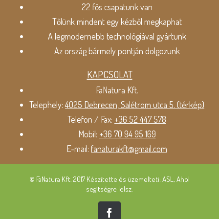
22 fős csapatunk van
Tőlünk mindent egy kézből megkaphat
A legmodernebb technológiával gyártunk
Az ország bármely pontján dolgozunk
KAPCSOLAT
FaNatura Kft.
Telephely:
4025 Debrecen, Salétrom utca 5. (térkép)
Telefon / Fax:
+36 52 447 578
Mobil:
+36 70 94 95 169
E-mail:
fanaturakft@gmail.com
© FaNatura Kft. 2017 Készítette és üzemelteti: ASL, Ahol
segítségre lelsz.
Facebook