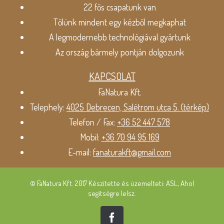
22 fős csapatunk van
Tőlünk mindent egy kézből megkaphat
A legmodernebb technológiával gyártunk
Az ország bármely pontján dolgozunk
KAPCSOLAT
FaNatura Kft.
Telephely:
4025 Debrecen, Salétrom utca 5. (térkép)
Telefon / Fax:
+36 52 447 578
Mobil:
+36 70 94 95 169
E-mail:
fanaturakft@gmail.com
© FaNatura Kft. 2017 Készítette és üzemelteti: ASL, Ahol
segítségre lelsz.
Facebook