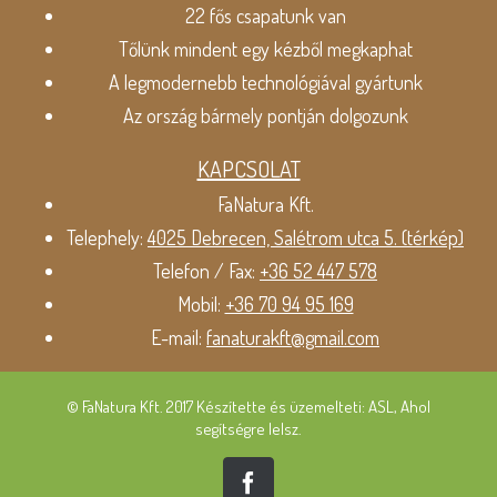
22 fős csapatunk van
Tőlünk mindent egy kézből megkaphat
A legmodernebb technológiával gyártunk
Az ország bármely pontján dolgozunk
KAPCSOLAT
FaNatura Kft.
Telephely:
4025 Debrecen, Salétrom utca 5. (térkép)
Telefon / Fax:
+36 52 447 578
Mobil:
+36 70 94 95 169
E-mail:
fanaturakft@gmail.com
© FaNatura Kft. 2017 Készítette és üzemelteti: ASL, Ahol
segítségre lelsz.
Facebook