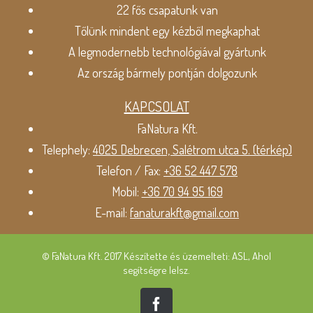
22 fős csapatunk van
Tőlünk mindent egy kézből megkaphat
A legmodernebb technológiával gyártunk
Az ország bármely pontján dolgozunk
KAPCSOLAT
FaNatura Kft.
Telephely:
4025 Debrecen, Salétrom utca 5. (térkép)
Telefon / Fax:
+36 52 447 578
Mobil:
+36 70 94 95 169
E-mail:
fanaturakft@gmail.com
© FaNatura Kft. 2017 Készítette és üzemelteti: ASL, Ahol
segítségre lelsz.
Facebook