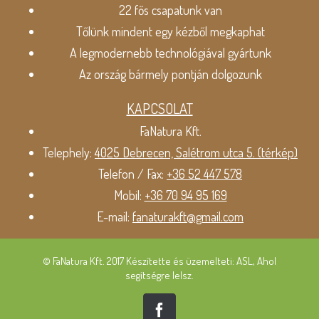
22 fős csapatunk van
Tőlünk mindent egy kézből megkaphat
A legmodernebb technológiával gyártunk
Az ország bármely pontján dolgozunk
KAPCSOLAT
FaNatura Kft.
Telephely:
4025 Debrecen, Salétrom utca 5. (térkép)
Telefon / Fax:
+36 52 447 578
Mobil:
+36 70 94 95 169
E-mail:
fanaturakft@gmail.com
© FaNatura Kft. 2017 Készítette és üzemelteti: ASL, Ahol
segítségre lelsz.
Facebook