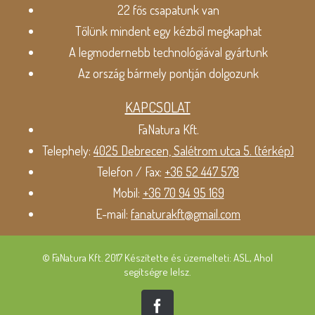
22 fős csapatunk van
Tőlünk mindent egy kézből megkaphat
A legmodernebb technológiával gyártunk
Az ország bármely pontján dolgozunk
KAPCSOLAT
FaNatura Kft.
Telephely:
4025 Debrecen, Salétrom utca 5. (térkép)
Telefon / Fax:
+36 52 447 578
Mobil:
+36 70 94 95 169
E-mail:
fanaturakft@gmail.com
© FaNatura Kft. 2017 Készítette és üzemelteti: ASL, Ahol
segítségre lelsz.
Facebook