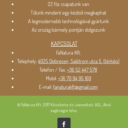
22 fős csapatunk van
Tőlünk mindent egy kézből megkaphat
A legmodernebb technológiával gyártunk
Az ország bármely pontján dolgozunk
KAPCSOLAT
FaNatura Kft.
Telephely:
4025 Debrecen, Salétrom utca 5. (térkép)
Telefon / Fax:
+36 52 447 578
Mobil:
+36 70 94 95 169
E-mail:
fanaturakft@gmail.com
© FaNatura Kft. 2017 Készítette és üzemelteti: ASL, Ahol
segítségre lelsz.
Facebook