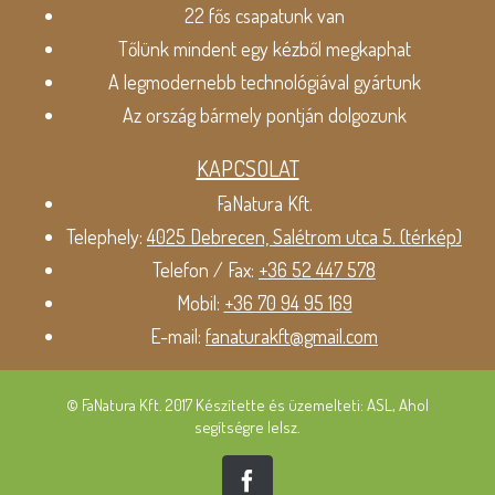
22 fős csapatunk van
Tőlünk mindent egy kézből megkaphat
A legmodernebb technológiával gyártunk
Az ország bármely pontján dolgozunk
KAPCSOLAT
FaNatura Kft.
Telephely:
4025 Debrecen, Salétrom utca 5. (térkép)
Telefon / Fax:
+36 52 447 578
Mobil:
+36 70 94 95 169
E-mail:
fanaturakft@gmail.com
© FaNatura Kft. 2017 Készítette és üzemelteti: ASL, Ahol
segítségre lelsz.
Facebook