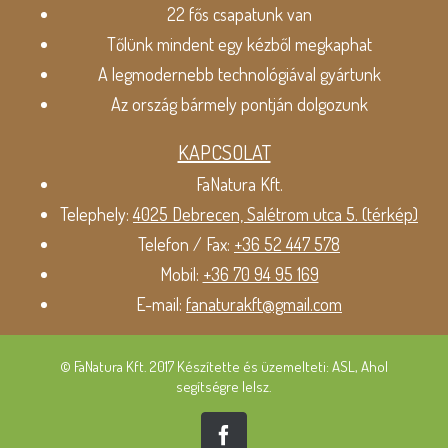
22 fős csapatunk van
Tőlünk mindent egy kézből megkaphat
A legmodernebb technológiával gyártunk
Az ország bármely pontján dolgozunk
KAPCSOLAT
FaNatura Kft.
Telephely:
4025 Debrecen, Salétrom utca 5. (térkép)
Telefon / Fax:
+36 52 447 578
Mobil:
+36 70 94 95 169
E-mail:
fanaturakft@gmail.com
© FaNatura Kft. 2017 Készítette és üzemelteti: ASL, Ahol
segítségre lelsz.
Facebook