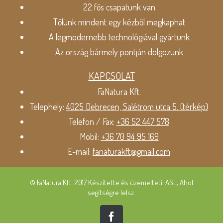
22 fős csapatunk van
Tőlünk mindent egy kézből megkaphat
A legmodernebb technológiával gyártunk
Az ország bármely pontján dolgozunk
KAPCSOLAT
FaNatura Kft.
Telephely:
4025 Debrecen, Salétrom utca 5. (térkép)
Telefon / Fax:
+36 52 447 578
Mobil:
+36 70 94 95 169
E-mail:
fanaturakft@gmail.com
© FaNatura Kft. 2017 Készítette és üzemelteti: ASL, Ahol
segítségre lelsz.
Facebook