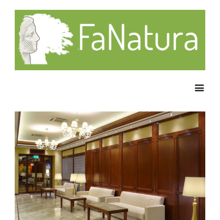
Szállodabútor gyártás,
szállodaberendezés gyártás,
hotel bútor gyártás