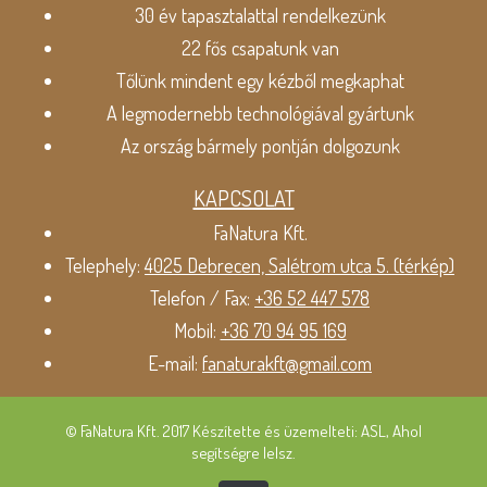
30 év tapasztalattal rendelkezünk
22 fős csapatunk van
Tőlünk mindent egy kézből megkaphat
A legmodernebb technológiával gyártunk
Az ország bármely pontján dolgozunk
KAPCSOLAT
FaNatura Kft.
Telephely:
4025 Debrecen, Salétrom utca 5. (térkép)
Telefon / Fax:
+36 52 447 578
Mobil:
+36 70 94 95 169
E-mail:
fanaturakft@gmail.com
© FaNatura Kft. 2017 Készítette és üzemelteti: ASL, Ahol
segítségre lelsz.