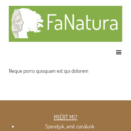
Neque porro quisquam est qui dolorem
MIÉRT MI?
Szeretjük, amit csinálunk