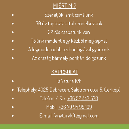
MIÉRT MI?
Szeretjük, amit csinálunk
30 év tapasztalattal rendelkezünk
22 fős csapatunk van
Tőlünk mindent egy kézből megkaphat
A legmodernebb technológiával gyártunk
Az ország bármely pontján dolgozunk
KAPCSOLAT
FaNatura Kft.
Telephely:
4025 Debrecen, Salétrom utca 5. (térkép)
Telefon / Fax:
+36 52 447 578
Mobil:
+36 70 94 95 169
E-mail:
fanaturakft@gmail.com