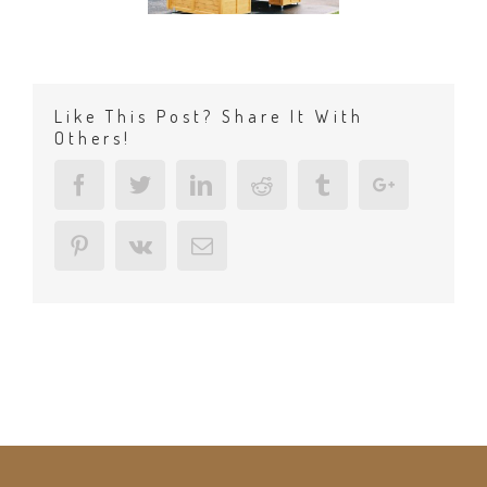
Like This Post? Share It With
Others!
Facebook
Twitter
Linkedin
Reddit
Tumblr
Google+
Pinterest
Vk
Email