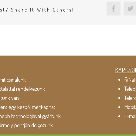
Facebo
T
st? Share It With Others!
KAPCSO
mit csinálunk
FaNat
ztalattal rendelkezünk
Telep
atunk van
Telef
dent egy kézből megkaphat
Mobil
ebb technológiával gyártunk
E-mai
ármely pontján dolgozunk