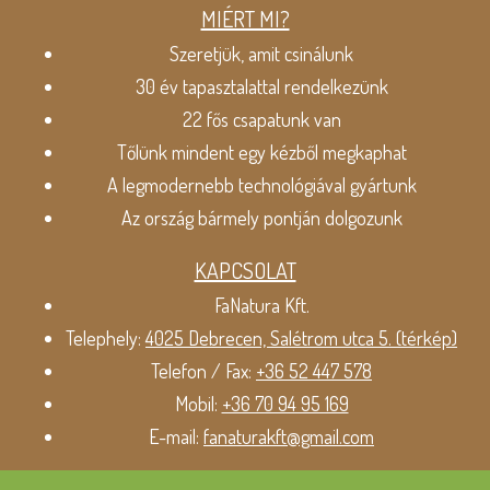
MIÉRT MI?
Szeretjük, amit csinálunk
30 év tapasztalattal rendelkezünk
22 fős csapatunk van
Tőlünk mindent egy kézből megkaphat
A legmodernebb technológiával gyártunk
Az ország bármely pontján dolgozunk
KAPCSOLAT
FaNatura Kft.
Telephely:
4025 Debrecen, Salétrom utca 5. (térkép)
Telefon / Fax:
+36 52 447 578
Mobil:
+36 70 94 95 169
E-mail:
fanaturakft@gmail.com