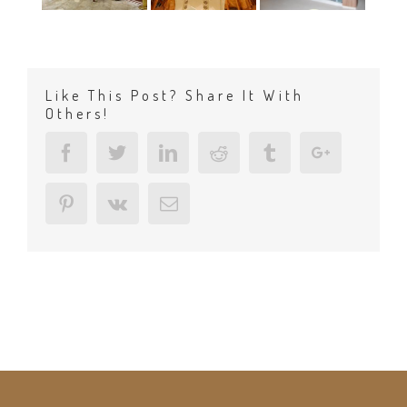
Like This Post? Share It With
Others!
Facebook
Twitter
Linkedin
Reddit
Tumblr
Google+
Pinterest
Vk
Email