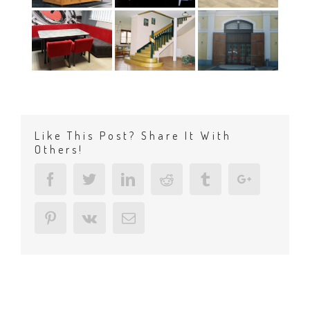
Like This Post? Share It With
Others!
Facebook
Twitter
Linkedin
Reddit
Tumblr
Google+
Pinterest
Vk
Email