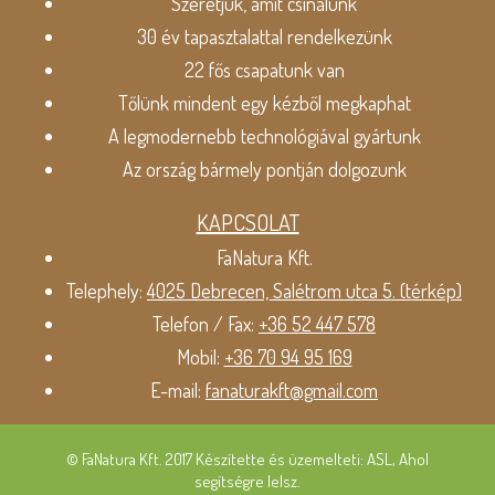
Szeretjük, amit csinálunk
30 év tapasztalattal rendelkezünk
22 fős csapatunk van
Tőlünk mindent egy kézből megkaphat
A legmodernebb technológiával gyártunk
Az ország bármely pontján dolgozunk
KAPCSOLAT
FaNatura Kft.
Telephely:
4025 Debrecen, Salétrom utca 5. (térkép)
Telefon / Fax:
+36 52 447 578
Mobil:
+36 70 94 95 169
E-mail:
fanaturakft@gmail.com
© FaNatura Kft. 2017 Készítette és üzemelteti: ASL, Ahol
segítségre lelsz.