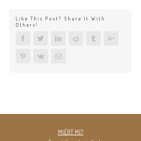
Like This Post? Share It With
Others!
Facebook
Twitter
Linkedin
Reddit
Tumblr
Google+
Pinterest
Vk
Email
MIÉRT MI?