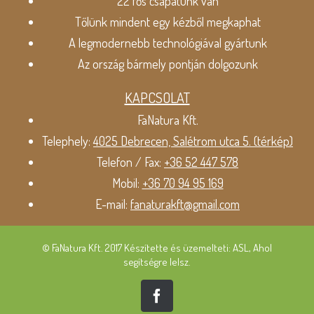
22 fős csapatunk van
Tőlünk mindent egy kézből megkaphat
A legmodernebb technológiával gyártunk
Az ország bármely pontján dolgozunk
KAPCSOLAT
FaNatura Kft.
Telephely:
4025 Debrecen, Salétrom utca 5. (térkép)
Telefon / Fax:
+36 52 447 578
Mobil:
+36 70 94 95 169
E-mail:
fanaturakft@gmail.com
© FaNatura Kft. 2017 Készítette és üzemelteti: ASL, Ahol
segítségre lelsz.
Facebook