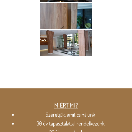
MIÉRT MI?
Szeretjük, amit csinálunk
30 év tapasztalattal rendelkezünk