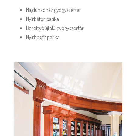
Hajdúhadház gyógyszertár
Nyírbátor patika
Berettyóújfalú gyógyszertár
Nyírbogát patika