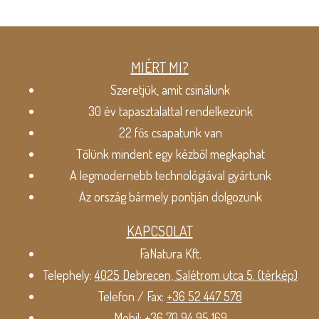
MIÉRT MI?
Szeretjük, amit csinálunk
30 év tapasztalattal rendelkezünk
22 fős csapatunk van
Tőlünk mindent egy kézből megkaphat
A legmodernebb technológiával gyártunk
Az ország bármely pontján dolgozunk
KAPCSOLAT
FaNatura Kft.
Telephely:
4025 Debrecen, Salétrom utca 5. (térkép)
Telefon / Fax:
+36 52 447 578
Mobil:
+36 70 94 95 169