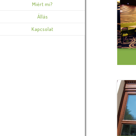
Miért mi?
Állás
Kapcsolat