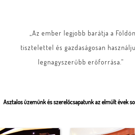
„Az ember legjobb barátja a Földön
tisztelettel és gazdaságosan használj
legnagyszerűbb erőforrása.”
Asztalos üzemünk és szerelőcsapatunk az elmúlt évek sor