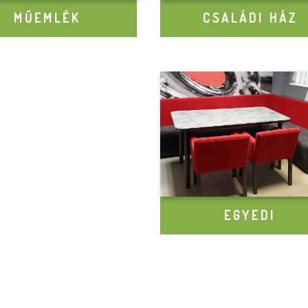
MŰEMLÉK
CSALÁDI HÁZ
EGYEDI
 uz
 casino
een
casino
ркало
r
m eskort
uabest.net/bukmekerskie-kontory-kz-i-ikh-osobennosti/
bra
bra
bra
casino
 Accesso
ino
 casino
 India
e casino
n Ελλάδα
pinrise
mes
e casino
reen Casino Canada
reen Canada